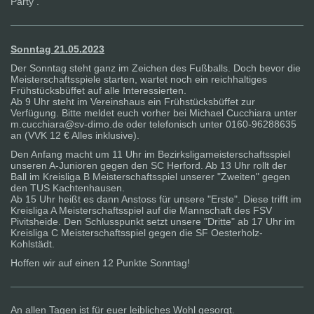
Party .
Sonntag 21.05.2023
Der Sonntag steht ganz im Zeichen des Fußballs. Doch bevor die
Meisterschaftsspiele starten, wartet noch ein reichhaltiges
Frühstücksbüffet auf alle Interessierten.
Ab 9 Uhr steht im Vereinshaus ein Frühstücksbüffet zur
Verfügung. Bitte meldet euch vorher bei Michael Cucchiara unter
m.cucchiara@sv-dimo.de oder telefonisch unter 0160-96288635
an (VVK 12 € Alles inklusive).
Den Anfang macht um 11 Uhr im Bezirksligameisterschaftsspiel
unseren A-Junioren gegen den SC Herford. Ab 13 Uhr rollt der
Ball im Kreisliga B Meisterschaftsspiel unserer "Zweiten" gegen
den TUS Kachtenhausen.
Ab 15 Uhr heißt es dann Anstoss für unsere "Erste". Diese trifft im
Kreisliga A Meisterschaftsspiel auf die Mannschaft des FSV
Pivitsheide. Den Schlusspunkt setzt unsere "Dritte" ab 17 Uhr im
Kreisliga C Meisterschaftsspiel gegen die SF Oesterholz-
Kohlstädt.
Hoffen wir auf einen 12 Punkte Sonntag!
An allen Tagen ist für euer leibliches Wohl gesorgt.