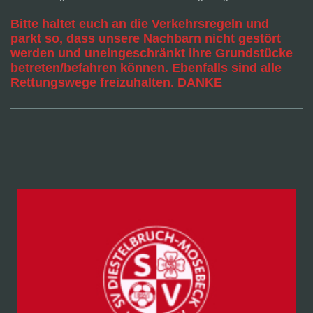
Bitte haltet euch an die Verkehrsregeln und
parkt so, dass unsere Nachbarn nicht gestört
werden und uneingeschränkt ihre Grundstücke
betreten/befahren können. Ebenfalls sind alle
Rettungswege freizuhalten. DANKE