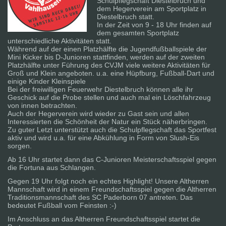
Schulpflegschaft Diestelbruch und
dem Hegerverein am Sportplatz in
Diestelbruch statt.
In der Zeit von 9 - 18 Uhr finden auf
dem gesamten Sportplatz
unterschiedliche Aktivitäten statt.
Während auf der einen Platzhälfte die Jugendfußballspiele der
Mini Kicker bis D-Junioren stattfinden, werden auf der zweiten
Platzhälfte unter Führung des CVJM viele weitere Aktivitäten für
Groß und Klein angeboten. u.a. eine Hüpfburg, Fußball-Dart und
einige Kinder Kleinspiele
Bei der freiwilligen Feuerwehr Diestelbruch können alle ihr
Geschick auf die Probe stellen und auch mal ein Löschfahrzeug
von innen betrachten.
Auch der Hegerverein wird wieder zu Gast sein und allen
Interessierten die Schönheit der Natur ein Stück näherbringen.
Zu guter Letzt unterstützt auch die Schulpflegschaft das Sportfest
aktiv und wird u.a. für eine Abkühlung in Form von Slush-Eis
sorgen.
Ab 16 Uhr startet dann das C-Junioren Meisterschaftsspiel gegen
die Fortuna aus Schlangen.
Gegen 19 Uhr folgt noch ein echtes Highlight! Unsere Altherren
Mannschaft wird in einem Freundschaftsspiel gegen die Altherren
Traditionsmannschaft des SC Paderborn 07 antreten. Das
bedeutet Fußball vom Feinsten :-)
Im Anschluss an das Altherren Freundschaftsspiel startet die